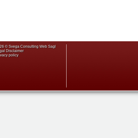
26 © Svega Consulting Web Sagl
gal Disclaimer
ivacy policy