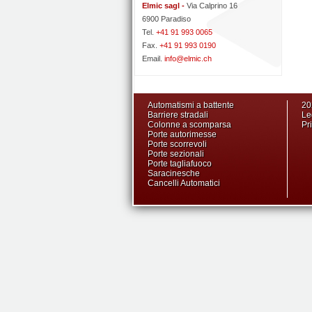
Elmic sagl -
Via Calprino 16
6900 Paradiso
Tel.
+41 91 993 0065
Fax.
+41 91 993 0190
Email.
info@elmic.ch
Automatismi a battente
20
Barriere stradali
Le
Colonne a scomparsa
Pr
Porte autorimesse
Porte scorrevoli
Porte sezionali
Porte tagliafuoco
Saracinesche
Cancelli Automatici