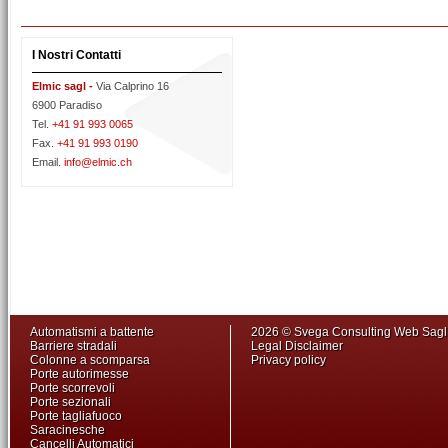
I Nostri Contatti
Elmic sagl -
Via Calprino 16
6900 Paradiso
Tel.
+41 91 993 0065
Fax.
+41 91 993 0190
Email.
info@elmic.ch
Automatismi a battente
2026 © Svega Consulting Web Sag
Barriere stradali
Legal Disclaimer
Colonne a scomparsa
Privacy policy
Porte autorimesse
Porte scorrevoli
Porte sezionali
Porte tagliafuoco
Saracinesche
Cancelli Automatici