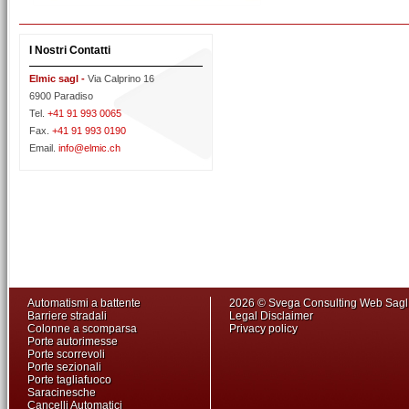
I Nostri Contatti
Elmic sagl -
Via Calprino 16
6900 Paradiso
Tel.
+41 91 993 0065
Fax.
+41 91 993 0190
Email.
info@elmic.ch
Automatismi a battente
2026 © Svega Consulting Web Sag
Barriere stradali
Legal Disclaimer
Colonne a scomparsa
Privacy policy
Porte autorimesse
Porte scorrevoli
Porte sezionali
Porte tagliafuoco
Saracinesche
Cancelli Automatici